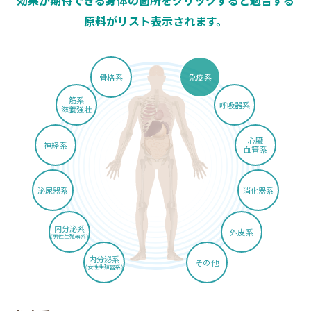
効果が期待できる身体の箇所をクリックすると適合する
原料がリスト表示されます。
骨格系
免疫系
筋系
呼吸器系
滋養強壮
心臓
神経系
血管系
泌尿器系
消化器系
内分泌系
外皮系
（男性生殖器系）
内分泌系
その他
（女性生殖器系）