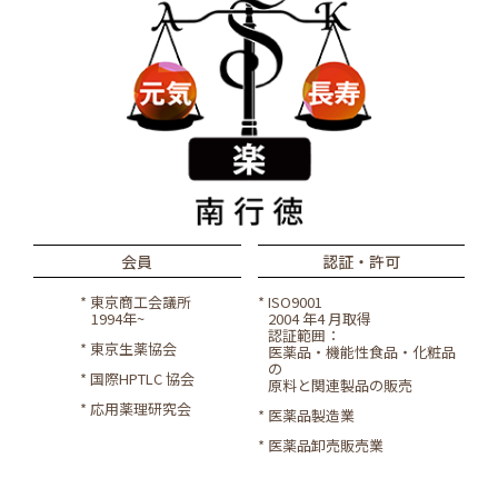
会員
認証・許可
* 東京商工会議所
* ISO9001
1994年~
2004 年4 ⽉取得
認証範囲：
* 東京生薬協会
医薬品・機能性⾷品・化粧品
の
* 国際HPTLC 協会
原料と関連製品の販売
* 応用薬理研究会
* 医薬品製造業
* 医薬品卸売販売業