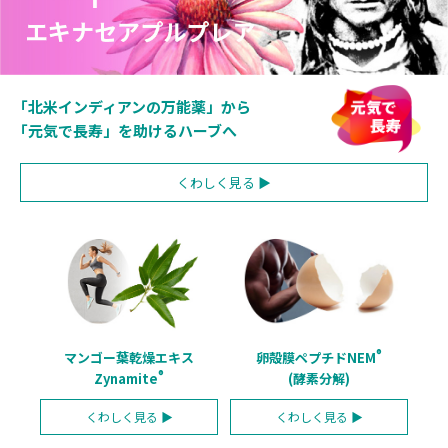
「北米インディアンの万能薬」から
「元気で長寿」を助けるハーブへ
くわしく
見る ▶
®
マンゴー葉乾燥エキス
卵殻膜ペプチドNEM
®
Zynamite
(酵素分解)
くわしく
見る ▶
くわしく
見る ▶