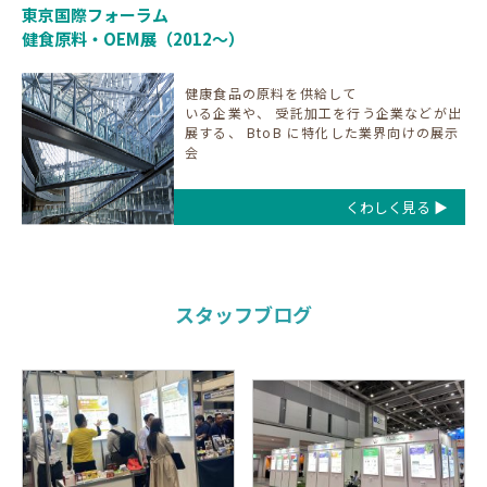
東京国際フォーラム
健⾷原料・OEM展（2012〜）
健康⾷品の原料を供給して
いる企業や、
受託加⼯を⾏う企業などが出
展する、
BtoB に特化した業界向けの展⽰
会
くわしく見る ▶
スタッフブログ