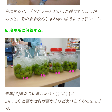
音にすると、『ザバァー』といった感じでしょうか。
おっと、そのまま飲んじゃわないようにっっ
(*´ω｀*)
6. 冷暗所に保管する。
来年(？)また会いましょう
ヽ(；▽；)ノ
3年、5年と寝かせれば寝かすほど美味しくなるのです
が、