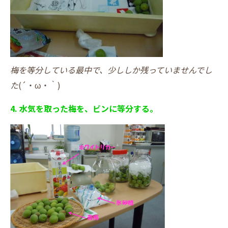
梅を等分している最中で、少ししか残っていませんでし
た
(´・ω・｀)
4. 水気を取った梅を、ビンに等分する。