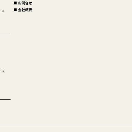
■ お問合せ
■ 会社概要
キス
キス