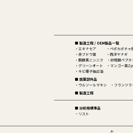
■ 製造工程 / OEM製品一覧
エキナセア
ペポカボチャ
赤ブドウ葉
西洋ヤナギ
醗酵黒ニンニク
卵殻膜ペプチド
グリーンオート
マンゴー葉Zyn
キビ種子抽出油
■ 医薬部外品
ウルソールマキシ
フランツラ
■ 製造工程
■ 分析用標準品
リスト