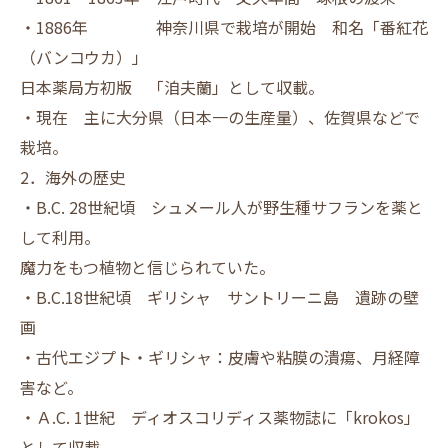
・1886年 神奈川県で栽培が開始 和名「番紅花
（バンコウカ）」
日本薬局方初版 「洎夫蘭」として収載。
・現在 主に大分県（日本一の生産量）、佐賀県などで
栽培。
2．海外の歴史
・B.C. 28世紀頃 シュメール人が野生種サフランを薬と
して利用。
魔力をもつ植物と信じられていた。
・B.C.18世紀頃 ギリシャ サントリーニ島 遺跡の壁
画
・古代エジプト・ギリシャ：皮膚や粘膜の潰瘍、月経障
害など。
・Ａ.C. 1世紀 ディオスコリディス薬物誌に「krokos」
として収載。