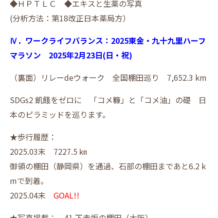
◆ＨＰＴＬＣ ◆エキスと生薬の写真
(分析方法：第18改正日本薬局方）
Ⅳ．ワークライフバランス：2025東金・九十九里ハーフ
マラソン
2025年2月23日(日・祝)
（裏面）リレーdeウォーク 全国棚田巡り 7,652.3 km
SDGs2 飢餓をゼロに 「コメ糠」と「コメ油」の礎 日
本のピラミッドを巡ります。
★歩行履歴：
2025.03末 7227.5 ㎞
御領の棚田（静岡県）を通過、石部の棚田まであと6.2 k
mで到着。
2025.04末
GOAL!!
★写真掲載： 41.下赤坂の棚田（大阪）