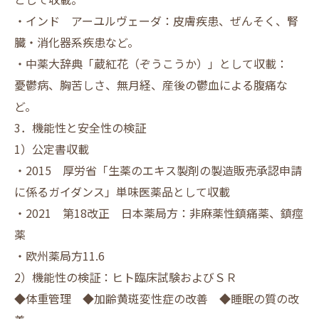
・インド アーユルヴェーダ：皮膚疾患、ぜんそく、腎
臓・消化器系疾患など。
・中薬大辞典「蔵紅花（ぞうこうか）」として収載：
憂鬱病、胸苦しさ、無月経、産後の鬱血による腹痛な
ど。
3．機能性と安全性の検証
1）公定書収載
・2015 厚労省「生薬のエキス製剤の製造販売承認申請
に係るガイダンス」単味医薬品として収載
・2021 第18改正 日本薬局方：非麻薬性鎮痛薬、鎮痙
薬
・欧州薬局方11.6
2）機能性の検証：ヒト臨床試験およびＳＲ
◆体重管理 ◆加齢黄斑変性症の改善 ◆睡眠の質の改