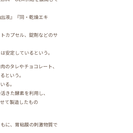
抽出液
』『
同・乾燥エキ
フトカプセル、錠剤などのサ
きは安定しているという。
焼肉のタレやチョコレート、
あるという。
ている。
の活きた酵素を利用し、
させて製造したもの
ともに、胃粘膜の刺激物質で