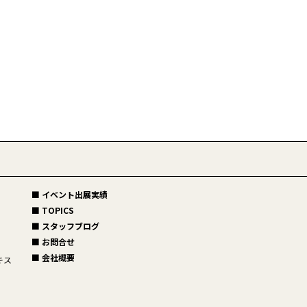
■ イベント出展実績
■ TOPICS
■ スタッフブログ
■ お問合せ
■ 会社概要
キス