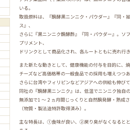
いる。
取扱原料は、『
醗酵黒ニンニク・パウダー
』『
同・
ス
』、
さらに『黒ニンニク醗酵酢』『同・パウダー』。ソ
プリメント、
ドリンクとして商品化され、各ルートともに売れ行
また新たな動きとして、健康機能の付与を目的に、
チーズなど高価格帯の一般食品での採用も増えつつ
さらに台湾やフィリピンなどアジアへの供給も伸び
同社の『醗酵黒ニンニク』は、低温でニンニク独自
無添加で1 ～ 2 ヵ月間じっくりと自然醗発酵・熟成
（物質・製法造特許取得済み）。
主な特長は、①食味が良い、②戻り臭がなくなると