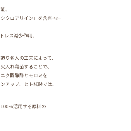
可能、
クロアリイン」を含有―― な
ストレス減少作用、
酢造り名人の工夫によって、
、火入れ殺菌することで、
ンニク醗酵酢とモロミを
インアップ。ヒト試験では、
。
100％活用する原料の