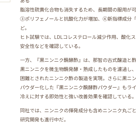
ある
脂溶性硫黄化合物も消失するため、長期間の服用が
③ポリフェノールと抗酸化力が増加、④新指標成分「シ
ど。
ヒト試験では、LDLコレステロール減少作用、酸化
安全性などを確認している。
一方、『黒ニンニク醗酵酢』は、那智の古式醸造と
黒ニンニクを微生物醗発酵・熟成したものを濾過し
困難とされたニンニク酢の製造を実現。さらに黒ニ
パウダー化した『黒ニンニク醗酵酢パウダー』もラ
冷えに対する即効性と強い改善効果を確認している
同社では、ニンニクの揮発成分も含めニンニク丸ごと
研究開発も進行中だ。