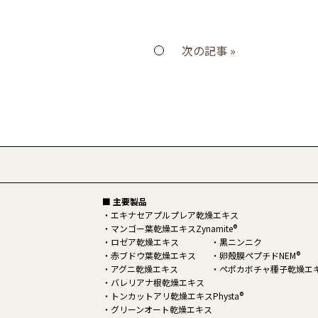
次の記事 »
■ 主要製品
エキナセアプルプレア乾燥エキス
®
マンゴー葉乾燥エキスZynamite
ロゼア乾燥エキス
黒ニンニク
®
赤ブドウ葉乾燥エキス
卵殻膜ペプチドNEM
アグニ乾燥エキス
ペポカボチャ種子乾燥エ
バレリアナ根乾燥エキス
®
トンカットアリ乾燥エキスPhysta
グリーンオート乾燥エキス