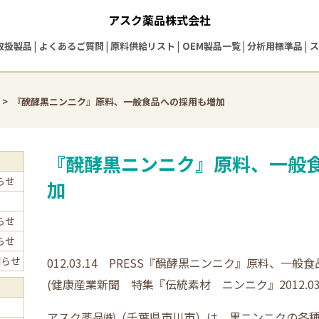
アスク薬品株式会社
取扱製品
よくあるご質問
原料供給リスト
OEM製品一覧
分析用標準品
ス
『醗酵黒ニンニク』原料、一般食品への採用も増加
『醗酵黒ニンニク』原料、一般
らせ
加
らせ
らせ
知らせ
012.03.14 PRESS『醗酵黒ニンニク』原料、一
(健康産業新聞 特集『伝統素材 ニンニク』2012.03
アスク薬品㈱（千葉県市川市）は、黒ニンニクの各種