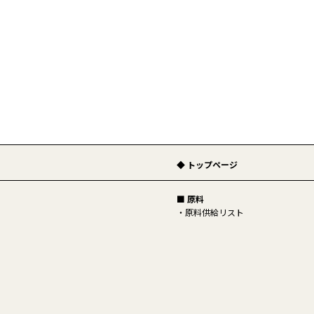
◆ トップページ
■ 原料
原料供給リスト