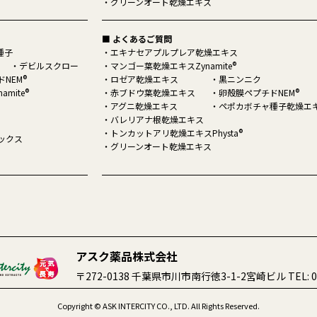
グリーンオート乾燥エキス
■ よくあるご質問
種子
エキナセアプルプレア乾燥エキス
®
デビルスクロー
マンゴー葉乾燥エキスZynamite
®
NEM
ロゼア乾燥エキス
黒ニンニク
®
®
amite
赤ブドウ葉乾燥エキス
卵殻膜ペプチドNEM
アグニ乾燥エキス
ペポカボチャ種子乾燥エ
バレリアナ根乾燥エキス
®
トンカットアリ乾燥エキスPhysta
ックス
グリーンオート乾燥エキス
アスク薬品株式会社
〒272-0138 千葉県市川市南行徳3-1-2宮崎ビル TEL: 04
Copyright © ASK INTERCITY CO., LTD. All Rights Reserved.