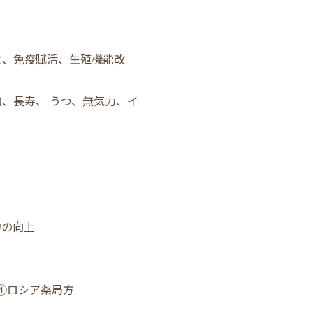
化、免疫賦活、生殖機能改
、長寿、 うつ、無気力、イ
力の向上
④ロシア薬局方