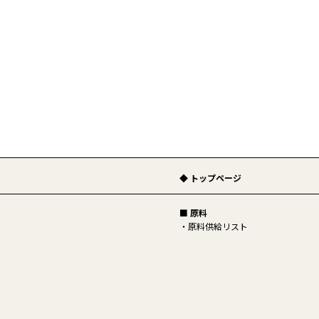
◆ トップページ
■ 原料
原料供給リスト