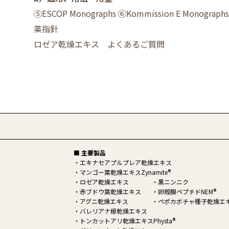
⑤ESCOP Monographs ⑥Kommission E Mono
薬指針
ロゼア乾燥エキス よくあるご質問
■ 主要製品
エキナセアプルプレア乾燥エキス
®
マンゴー葉乾燥エキスZynamite
ロゼア乾燥エキス
黒ニンニク
®
赤ブドウ葉乾燥エキス
卵殻膜ペプチドNEM
アグニ乾燥エキス
ペポカボチャ種子乾燥エ
バレリアナ根乾燥エキス
®
トンカットアリ乾燥エキスPhysta