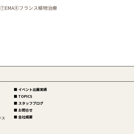
graphs⑦EMA⑧フランス植物治療
■ イベント出展実績
■ TOPICS
■ スタッフブログ
■ お問合せ
■ 会社概要
キス