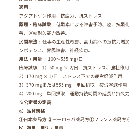
適用 :
アダプトゲン作用、抗疲労、抗ストレス
薬理・臨床試験 :
低酸素による障害予防、癌、抗酸
善、運動耐久能力改善。
民間療法 :
仕事の生産性改善、高山病への抵抗力増加
ンポテンス、胃腸障害、神経疾患。
用法・用量 :
100～555 mg/日
臨床試験 1）50 mg × 2/日 抗ストレス、強壮作用
2）170 mg × 1/日 ストレス下での疲労軽減作用
3）370 mgまたは555 mg 単回摂取 疲労軽減作用
4）200 mg 単回摂取 運動持続時間の延長と持久
※公定書の定義
a）品質規格
①日本薬局方 ②ヨーロッパ薬局方③フランス薬局方 
b）適用、用法・用量