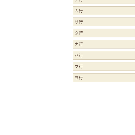
カ行
サ行
タ行
ナ行
ハ行
マ行
ラ行