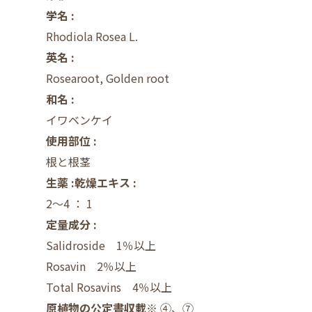
学名 :
Rhodiola Rosea L.
英名 :
Rosearoot, Golden root
和名 :
イワベンケイ
使用部位 :
根と根茎
生薬 :乾燥エキス :
2～4 ： 1
定量成分 :
Salidroside 1％以上
Rosavin 2％以上
Total Rosavins 4％以上
原植物の公定書収載※
④、⑦