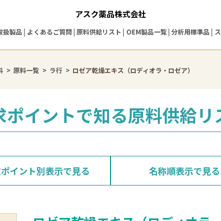
アスク薬品株式会社
取扱製品
よくあるご質問
原料供給リスト
OEM製品一覧
分析用標準品
ス
料
原料一覧
ラ行
ロゼア乾燥エキス（ロディオラ・ロゼア）
求ポイントで知る
原料供給リ
求ポイント別表示
で見る
名称順表示
で見る