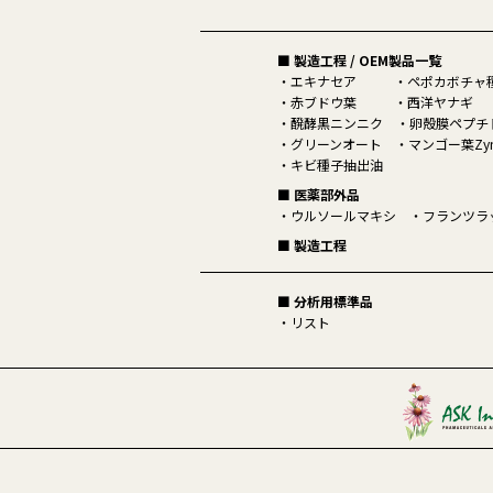
■ 製造工程 / OEM製品一覧
エキナセア
ペポカボチャ
赤ブドウ葉
西洋ヤナギ
醗酵黒ニンニク
卵殻膜ペプチド
グリーンオート
マンゴー葉Zyn
キビ種子抽出油
■ 医薬部外品
ウルソールマキシ
フランツラ
■ 製造工程
■ 分析用標準品
リスト