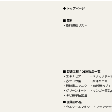
◆ トップページ
■ 原料
原料供給リスト
■ 製造工程 / OEM製品一覧
エキナセア
ペポカボチャ
赤ブドウ葉
西洋ヤナギ
醗酵黒ニンニク
卵殻膜ペプチド
グリーンオート
マンゴー葉Zyn
キビ種子抽出油
■ 医薬部外品
ウルソールマキシ
フランツラ