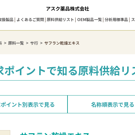
アスク薬品株式会社
取扱製品
よくあるご質問
原料供給リスト
OEM製品一覧
分析用標準品
ス
料
原料一覧
サ行
サフラン乾燥エキス
求ポイントで知る
原料供給リ
求ポイント別表示
で見る
名称順表示
で見る