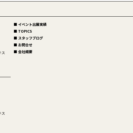
■ イベント出展実績
■ TOPICS
■ スタッフブログ
■ お問合せ
■ 会社概要
キス
キス