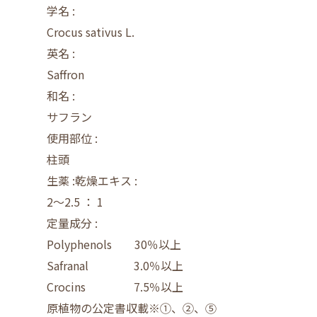
学名 :
Crocus sativus L.
英名 :
Saffron
和名 :
サフラン
使用部位 :
柱頭
生薬 :乾燥エキス :
2～2.5 ： 1
定量成分 :
Polyphenols 30％以上
Safranal 3.0％以上
Crocins 7.5％以上
原植物の公定書収載※➀、
②、⑤