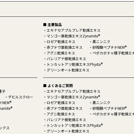
■ 主要製品
エキナセアプルプレア乾燥エキス
®
マンゴー葉乾燥エキスZynamite
ロゼア乾燥エキス
黒ニンニク
®
赤ブドウ葉乾燥エキス
卵殻膜ペプチドNEM
アグニ乾燥エキス
ペポカボチャ種子乾燥エ
バレリアナ根乾燥エキス
®
トンカットアリ乾燥エキスPhysta
グリーンオート乾燥エキス
■ よくあるご質問
種子
エキナセアプルプレア乾燥エキス
®
デビルスクロー
マンゴー葉乾燥エキスZynamite
®
NEM
ロゼア乾燥エキス
黒ニンニク
®
®
amite
赤ブドウ葉乾燥エキス
卵殻膜ペプチドNEM
アグニ乾燥エキス
ペポカボチャ種子乾燥エ
バレリアナ根乾燥エキス
®
トンカットアリ乾燥エキスPhysta
ックス
グリーンオート乾燥エキス