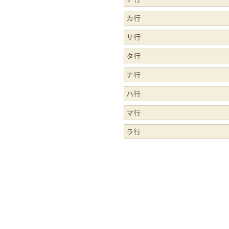
カ行
サ行
タ行
ナ行
ハ行
マ行
ラ行