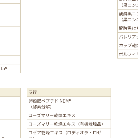
（黒ニン
醗酵黒ニ
（黒ニン
醗酵黒は
バレリア
ホップ乾
ポルフィ
ta®
ラ行
卵殻膜ペプチド NEM®
（酵素分解）
ローズマリー乾燥エキス
ローズマリー乾燥エキス（有機栽培品）
ロゼア乾燥エキス（ロディオラ・ロゼ