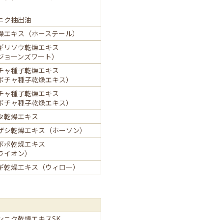
ニク抽出油
燥エキス（ホーステール）
ギリソウ乾燥エキス
ジョーンズワート）
チャ種子乾燥エキス
ボチャ種子乾燥エキス）
チャ種子乾燥エキス
ボチャ種子乾燥エキス）
タ乾燥エキス
ザシ乾燥エキス（ホーソン）
ポポ乾燥エキス
ライオン）
ギ乾燥エキス（ウィロー）
ンニク乾燥エキスSK