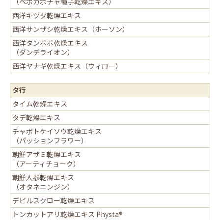
（ペポカボチャ種子乾燥エキス）
西洋キヅタ乾燥エキス
西洋サンザシ乾燥エキス（ホーソン）
西洋タンポポ乾燥エキス
（ダンデライオン）
西洋ヤナギ乾燥エキス（ウィロー）
タ行
タイム乾燥エキス
タデ乾燥エキス
チャボトケイソウ乾燥エキス
（パッションフラワー）
朝鮮アザミ乾燥エキス
（アーティチョーク）
朝鮮人参乾燥エキス
（オタネニンジン）
デビルスクロー乾燥エキス
トンカットアリ乾燥エキス Physta®