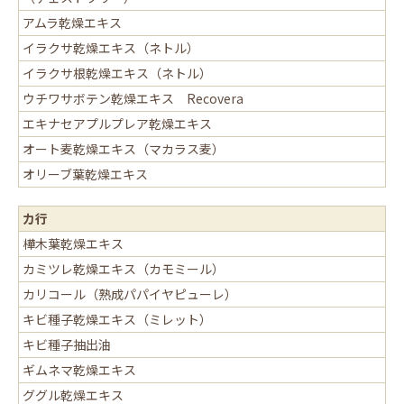
アムラ乾燥エキス
イラクサ乾燥エキス（ネトル）
イラクサ根乾燥エキス（ネトル）
ウチワサボテン乾燥エキス Recovera
エキナセアプルプレア乾燥エキス
オート麦乾燥エキス（マカラス麦）
オリーブ葉乾燥エキス
カ行
樺木葉乾燥エキス
カミツレ乾燥エキス（カモミール）
カリコール（熟成パパイヤピューレ）
キビ種子乾燥エキス（ミレット）
キビ種子抽出油
ギムネマ乾燥エキス
ググル乾燥エキス