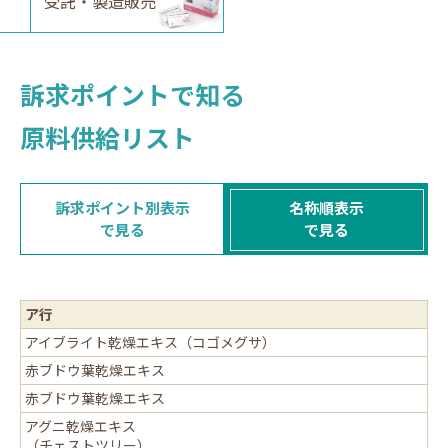
受託・製造販売
訴求ポイントで知る
原料供給リスト
訴求ポイント別表示
名称順表示
で見る
で見る
ア行
アイブライト乾燥エキス（コゴメグサ）
赤ブドウ葉乾燥エキス
赤ブドウ葉乾燥エキス
アグニ乾燥エキス
（チェストツリー）