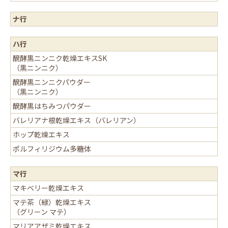
ナ行
ハ行
醗酵黒ニンニク乾燥エキスSK
（黒ニンニク）
醗酵黒ニンニクパウダー
（黒ニンニク）
醗酵黒はちみつパウダー
バレリアナ根乾燥エキス（バレリアン）
ホップ乾燥エキス
ポルフィリジウム多糖体
マ行
マキベリー乾燥エキス
マテ茶（緑）乾燥エキス
（グリーン マテ）
マリアアザミ乾燥エキス