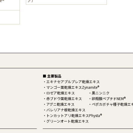
e®
ア）
■ 主要製品
エキナセアプルプレア乾燥エキス
®
マンゴー葉乾燥エキスZynamite
ロゼア乾燥エキス
黒ニンニク
®
赤ブドウ葉乾燥エキス
卵殻膜ペプチドNEM
アグニ乾燥エキス
ペポカボチャ種子乾燥エ
バレリアナ根乾燥エキス
®
トンカットアリ乾燥エキスPhysta
グリーンオート乾燥エキス