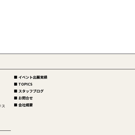
■ イベント出展実績
■ TOPICS
■ スタッフブログ
■ お問合せ
■ 会社概要
キス