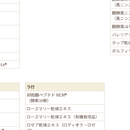
（黒ニン
醗酵黒ニ
（黒ニン
醗酵黒は
バレリア
ホップ乾
ポルフィ
ta®
ラ行
卵殻膜ペプチド NEM®
（酵素分解）
ローズマリー乾燥エキス
ローズマリー乾燥エキス（有機栽培品）
ロゼア乾燥エキス（ロディオラ・ロゼ