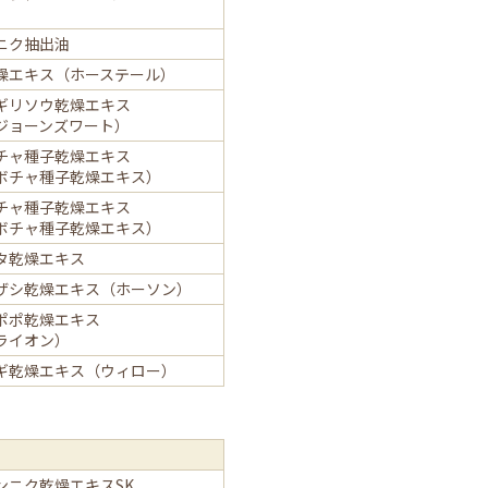
ニク抽出油
燥エキス（ホーステール）
ギリソウ乾燥エキス
ジョーンズワート）
チャ種子乾燥エキス
ボチャ種子乾燥エキス）
チャ種子乾燥エキス
ボチャ種子乾燥エキス）
タ乾燥エキス
ザシ乾燥エキス（ホーソン）
ポポ乾燥エキス
ライオン）
ギ乾燥エキス（ウィロー）
ンニク乾燥エキスSK