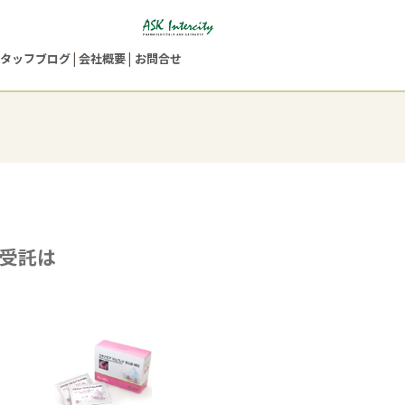
タッフブログ
会社概要
お問合せ
の受託は