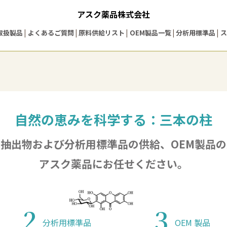
アスク薬品株式会社
取扱製品
よくあるご質問
原料供給リスト
OEM製品一覧
分析用標準品
ス
⾃然の恵みを科学する：三本の柱
・抽出物および分析用標準品の供給、
OEM製品
アスク薬品に
お任せください。
2
3
分析⽤標準品
OEM 製品