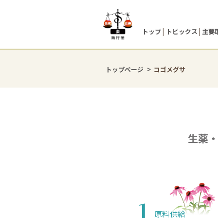
トップ
トピックス
主要
トップページ
コゴメグサ
生薬
1
原料供給