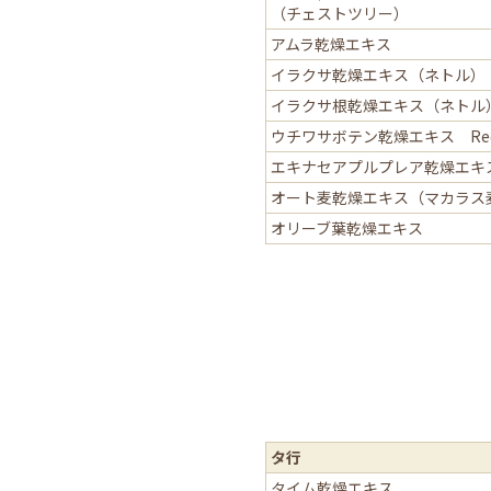
（チェストツリー）
アムラ乾燥エキス
イラクサ乾燥エキス（ネトル）
イラクサ根乾燥エキス（ネトル
ウチワサボテン乾燥エキス Reco
エキナセアプルプレア乾燥エ
オート麦乾燥エキス（マカラス
オリーブ葉乾燥エキス
タ行
タイム乾燥エキス