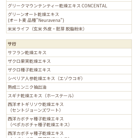
グリークマウンテンティー乾燥エキス CONCENTAL
グリーンオート乾燥エキス
(オート麦 品種”Neuravena”)
米米ライフ（玄米 外皮・胚芽 脱脂粉末）
サ行
サフラン乾燥エキス
ザクロ果実乾燥エキス
ザクロ種子乾燥エキス
シベリア人参乾燥エキス（エゾウコギ）
熟成ニンニク抽出油
スギナ乾燥エキス（ホーステール）
西洋オトギリソウ乾燥エキス
（セントジョーンズワート）
西洋カボチャ種子乾燥エキス
（ペポカボチャ種子乾燥エキス）
西洋カボチャ種子乾燥エキス