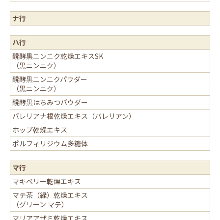
ナ行
ハ行
醗酵黒ニンニク乾燥エキスSK
（黒ニンニク）
醗酵黒ニンニクパウダー
（黒ニンニク）
醗酵黒はちみつパウダー
バレリアナ根乾燥エキス（バレリアン）
ホップ乾燥エキス
ポルフィリジウム多糖体
マ行
マキベリー乾燥エキス
マテ茶（緑）乾燥エキス
（グリーン マテ）
マリアアザミ乾燥エキス