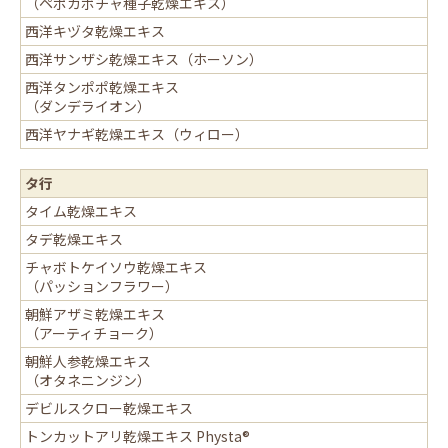
（ペポカボチャ種子乾燥エキス）
西洋キヅタ乾燥エキス
西洋サンザシ乾燥エキス（ホーソン）
西洋タンポポ乾燥エキス
（ダンデライオン）
西洋ヤナギ乾燥エキス（ウィロー）
タ行
タイム乾燥エキス
タデ乾燥エキス
チャボトケイソウ乾燥エキス
（パッションフラワー）
朝鮮アザミ乾燥エキス
（アーティチョーク）
朝鮮人参乾燥エキス
（オタネニンジン）
デビルスクロー乾燥エキス
トンカットアリ乾燥エキス Physta®