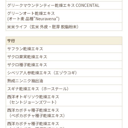
グリークマウンテンティー乾燥エキス CONCENTAL
グリーンオート乾燥エキス
(オート麦 品種”Neuravena”)
米米ライフ（玄米 外皮・胚芽 脱脂粉末）
サ行
サフラン乾燥エキス
ザクロ果実乾燥エキス
ザクロ種子乾燥エキス
シベリア人参乾燥エキス（エゾウコギ）
熟成ニンニク抽出油
スギナ乾燥エキス（ホーステール）
西洋オトギリソウ乾燥エキス
（セントジョーンズワート）
西洋カボチャ種子乾燥エキス
（ペポカボチャ種子乾燥エキス）
西洋カボチャ種子乾燥エキス