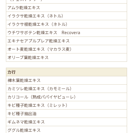
アムラ乾燥エキス
イラクサ乾燥エキス（ネトル）
イラクサ根乾燥エキス（ネトル）
ウチワサボテン乾燥エキス Recovera
エキナセアプルプレア乾燥エキス
オート麦乾燥エキス（マカラス麦）
オリーブ葉乾燥エキス
カ行
樺木葉乾燥エキス
カミツレ乾燥エキス（カモミール）
カリコール（熟成パパイヤピューレ）
キビ種子乾燥エキス（ミレット）
キビ種子抽出油
ギムネマ乾燥エキス
ググル乾燥エキス