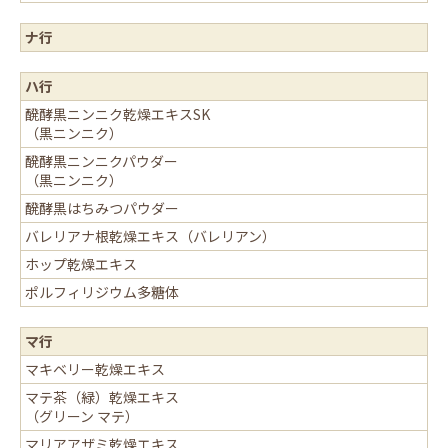
ナ行
ハ行
醗酵黒ニンニク乾燥エキスSK
（黒ニンニク）
醗酵黒ニンニクパウダー
（黒ニンニク）
醗酵黒はちみつパウダー
バレリアナ根乾燥エキス（バレリアン）
ホップ乾燥エキス
ポルフィリジウム多糖体
マ行
マキベリー乾燥エキス
マテ茶（緑）乾燥エキス
（グリーン マテ）
マリアアザミ乾燥エキス