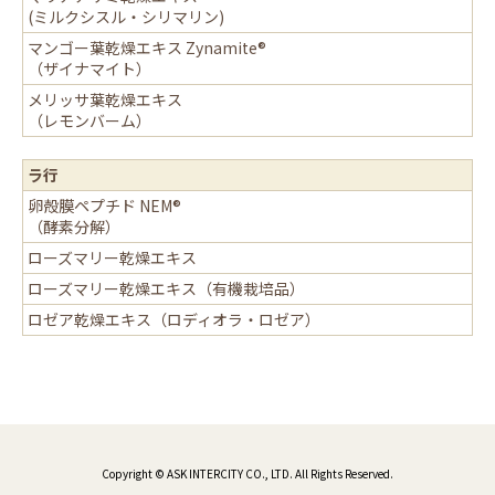
(ミルクシスル・シリマリン)
マンゴー葉乾燥エキス Zynamite®
（ザイナマイト）
メリッサ葉乾燥エキス
（レモンバーム）
ラ行
卵殻膜ペプチド NEM®
（酵素分解）
ローズマリー乾燥エキス
ローズマリー乾燥エキス（有機栽培品）
ロゼア乾燥エキス（ロディオラ・ロゼア）
Copyright © ASK INTERCITY CO., LTD. All Rights Reserved.