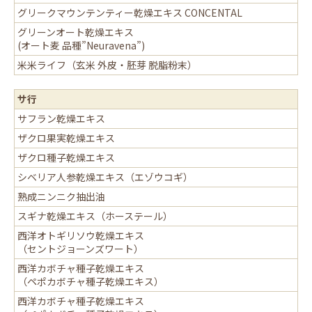
グリークマウンテンティー乾燥エキス CONCENTAL
グリーンオート乾燥エキス
(オート麦 品種”Neuravena”)
米米ライフ（玄米 外皮・胚芽 脱脂粉末）
サ行
サフラン乾燥エキス
ザクロ果実乾燥エキス
ザクロ種子乾燥エキス
シベリア人参乾燥エキス（エゾウコギ）
熟成ニンニク抽出油
スギナ乾燥エキス（ホーステール）
西洋オトギリソウ乾燥エキス
（セントジョーンズワート）
西洋カボチャ種子乾燥エキス
（ペポカボチャ種子乾燥エキス）
西洋カボチャ種子乾燥エキス