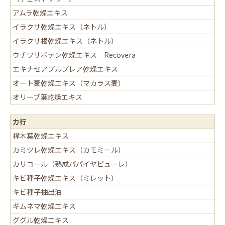
アムラ乾燥エキス
イラクサ乾燥エキス（ネトル）
イラクサ根乾燥エキス（ネトル）
ウチワサボテン乾燥エキス Recovera
エキナセアプルプレア乾燥エキス
オート麦乾燥エキス（マカラス麦）
オリーブ葉乾燥エキス
カ行
樺木葉乾燥エキス
カミツレ乾燥エキス（カモミール）
カリコール（熟成パパイヤピューレ）
キビ種子乾燥エキス（ミレット）
キビ種子抽出油
ギムネマ乾燥エキス
ググル乾燥エキス