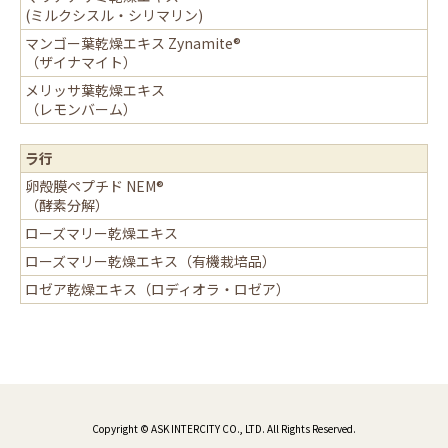
(ミルクシスル・シリマリン)
マンゴー葉乾燥エキス Zynamite®
（ザイナマイト）
メリッサ葉乾燥エキス
（レモンバーム）
ラ行
卵殻膜ペプチド NEM®
（酵素分解）
ローズマリー乾燥エキス
ローズマリー乾燥エキス（有機栽培品）
ロゼア乾燥エキス（ロディオラ・ロゼア）
Copyright © ASK INTERCITY CO., LTD. All Rights Reserved.