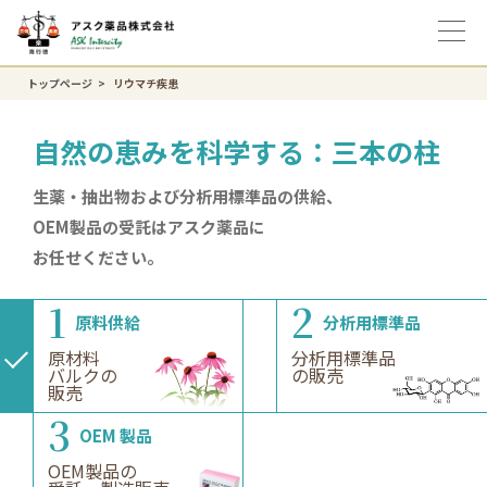
トップページ
リウマチ疾患
⾃然の恵みを科学する：三本の柱
生薬・抽出物および分析用標準品の供給、
OEM製品の受託は
アスク薬品に
お任せください。
1
2
原料供給
分析⽤標準品
原材料
分析⽤標準品
バルクの
の販売
販売
3
OEM 製品
OEM製品の