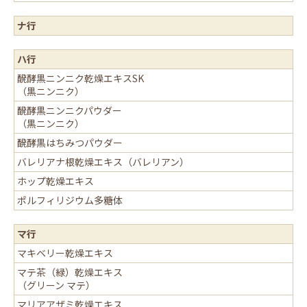
ナ行
ハ行
醗酵黒ニンニク乾燥エキスSK
（黒ニンニク）
醗酵黒ニンニクパウダー
（黒ニンニク）
醗酵黒はちみつパウダー
バレリアナ根乾燥エキス（バレリアン）
ホップ乾燥エキス
ポルフィリジウム多糖体
マ行
マキベリー乾燥エキス
マテ茶（緑）乾燥エキス
（グリーン マテ）
マリアアザミ乾燥エキス