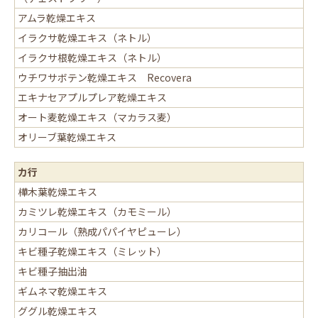
アムラ乾燥エキス
イラクサ乾燥エキス（ネトル）
イラクサ根乾燥エキス（ネトル）
ウチワサボテン乾燥エキス Recovera
エキナセアプルプレア乾燥エキス
オート麦乾燥エキス（マカラス麦）
オリーブ葉乾燥エキス
カ行
樺木葉乾燥エキス
カミツレ乾燥エキス（カモミール）
カリコール（熟成パパイヤピューレ）
キビ種子乾燥エキス（ミレット）
キビ種子抽出油
ギムネマ乾燥エキス
ググル乾燥エキス