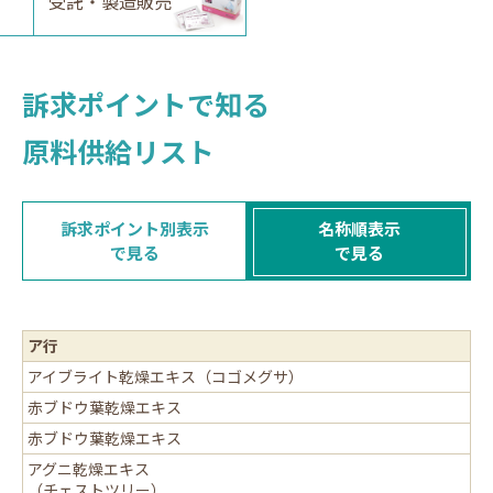
受託・製造販売
訴求ポイントで知る
原料供給リスト
訴求ポイント別表示
名称順表示
で見る
で見る
ア行
アイブライト乾燥エキス（コゴメグサ）
赤ブドウ葉乾燥エキス
赤ブドウ葉乾燥エキス
アグニ乾燥エキス
（チェストツリー）