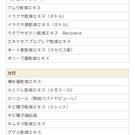
アムラ乾燥エキス
イラクサ乾燥エキス（ネトル）
イラクサ根乾燥エキス（ネトル）
ウチワサボテン乾燥エキス Recovera
エキナセアプルプレア乾燥エキス
オート麦乾燥エキス（マカラス麦）
オリーブ葉乾燥エキス
カ行
樺木葉乾燥エキス
カミツレ乾燥エキス（カモミール）
カリコール（熟成パパイヤピューレ）
キビ種子乾燥エキス（ミレット）
キビ種子抽出油
ギムネマ乾燥エキス
ググル乾燥エキス