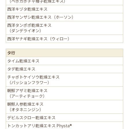
（ペポカボチャ種子乾燥エキス）
西洋キヅタ乾燥エキス
西洋サンザシ乾燥エキス（ホーソン）
西洋タンポポ乾燥エキス
（ダンデライオン）
西洋ヤナギ乾燥エキス（ウィロー）
タ行
タイム乾燥エキス
タデ乾燥エキス
チャボトケイソウ乾燥エキス
（パッションフラワー）
朝鮮アザミ乾燥エキス
（アーティチョーク）
朝鮮人参乾燥エキス
（オタネニンジン）
デビルスクロー乾燥エキス
トンカットアリ乾燥エキス Physta®