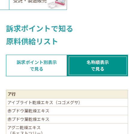
受託・製造販売
訴求ポイントで知る
原料供給リスト
訴求ポイント別表示
名称順表示
で見る
で見る
ア行
アイブライト乾燥エキス（コゴメグサ）
赤ブドウ葉乾燥エキス
赤ブドウ葉乾燥エキス
アグニ乾燥エキス
（チェストツリー）