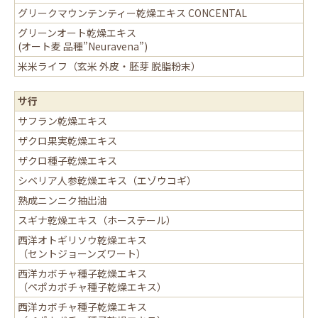
グリークマウンテンティー乾燥エキス CONCENTAL
グリーンオート乾燥エキス
(オート麦 品種”Neuravena”)
米米ライフ（玄米 外皮・胚芽 脱脂粉末）
サ行
サフラン乾燥エキス
ザクロ果実乾燥エキス
ザクロ種子乾燥エキス
シベリア人参乾燥エキス（エゾウコギ）
熟成ニンニク抽出油
スギナ乾燥エキス（ホーステール）
西洋オトギリソウ乾燥エキス
（セントジョーンズワート）
西洋カボチャ種子乾燥エキス
（ペポカボチャ種子乾燥エキス）
西洋カボチャ種子乾燥エキス