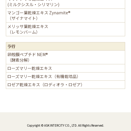
(ミルクシスル・シリマリン)
マンゴー葉乾燥エキス Zynamite®
（ザイナマイト）
メリッサ葉乾燥エキス
（レモンバーム）
ラ行
卵殻膜ペプチド NEM®
（酵素分解）
ローズマリー乾燥エキス
ローズマリー乾燥エキス（有機栽培品）
ロゼア乾燥エキス（ロディオラ・ロゼア）
Copyright © ASK INTERCITY CO., LTD. All Rights Reserved.