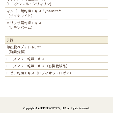
(ミルクシスル・シリマリン)
マンゴー葉乾燥エキス Zynamite®
（ザイナマイト）
メリッサ葉乾燥エキス
（レモンバーム）
ラ行
卵殻膜ペプチド NEM®
（酵素分解）
ローズマリー乾燥エキス
ローズマリー乾燥エキス（有機栽培品）
ロゼア乾燥エキス（ロディオラ・ロゼア）
Copyright © ASK INTERCITY CO., LTD. All Rights Reserved.