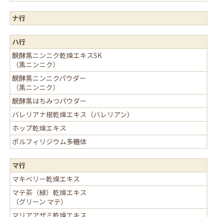
ナ行
ハ行
醗酵黒ニンニク乾燥エキスSK
（黒ニンニク）
醗酵黒ニンニクパウダー
（黒ニンニク）
醗酵黒はちみつパウダー
バレリアナ根乾燥エキス（バレリアン）
ホップ乾燥エキス
ポルフィリジウム多糖体
マ行
マキベリー乾燥エキス
マテ茶（緑）乾燥エキス
（グリーン マテ）
マリアアザミ乾燥エキス