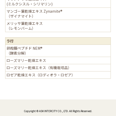
(ミルクシスル・シリマリン)
マンゴー葉乾燥エキス Zynamite®
（ザイナマイト）
メリッサ葉乾燥エキス
（レモンバーム）
ラ行
卵殻膜ペプチド NEM®
（酵素分解）
ローズマリー乾燥エキス
ローズマリー乾燥エキス（有機栽培品）
ロゼア乾燥エキス（ロディオラ・ロゼア）
Copyright © ASK INTERCITY CO., LTD. All Rights Reserved.