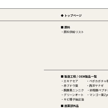
◆ トップページ
■ 原料
原料供給リスト
■ 製造工程 / OEM製品一覧
エキナセア
ペポカボチャ
赤ブドウ葉
西洋ヤナギ
醗酵黒ニンニク
卵殻膜ペプチド
グリーンオート
マンゴー葉Zyn
キビ種子抽出油
■ 医薬部外品