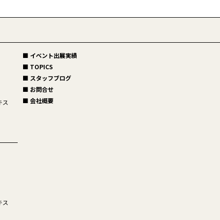
■ イベント出展実績
■ TOPICS
■ スタッフブログ
■ お問合せ
■ 会社概要
キス
キス